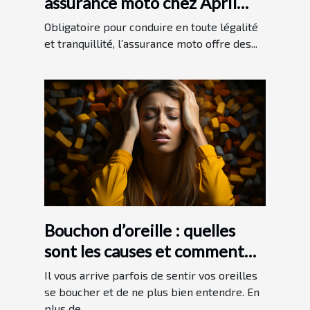
assurance moto chez April
moto ?
Obligatoire pour conduire en toute légalité
et tranquillité, l’assurance moto offre des...
Bouchon d’oreille : quelles
sont les causes et comment
s’y prendre ?
Il vous arrive parfois de sentir vos oreilles
se boucher et de ne plus bien entendre. En
plus de...