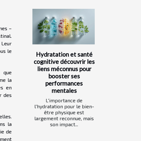
mes –
tinal.
. Leur
ous le
Hydratation et santé
cognitive découvrir les
liens méconnus pour
s que
booster ses
me la
performances
es en
mentales
er des
L'importance de
l'hydratation pour le bien-
être physique est
lles.
largement reconnue, mais
ns la
son impact...
oie de
mment