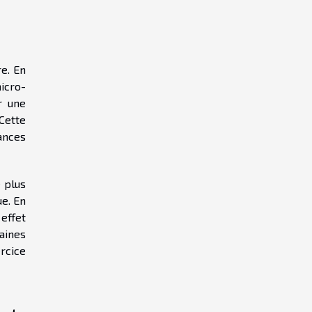
e. En
icro-
r une
 Cette
ances
 plus
e. En
 effet
aines
ercice