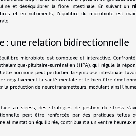
uline et déséquilibrer la flore intestinale. En suivant un
r
ibres et en nutriments, l'équilibre du microbiote est main
rale.
e : une relation bidirectionnelle
'équilibre microbiote est complexe et interactive. Confronté
pothalamique-pituitaire-surrénalien (HPA), qui régule la répo
l. Cette hormone peut perturber la symbiose intestinale, favo
cter négativement la santé mentale et le bien-être émotionne
er la production de neurotransmetteurs, modulant ainsi l'hume
 face au stress, des stratégies de gestion du stress s'av
tionnelle peut être renforcée par des pratiques telles q
une alimentation équilibrée, contribuant à un ventre heureux e