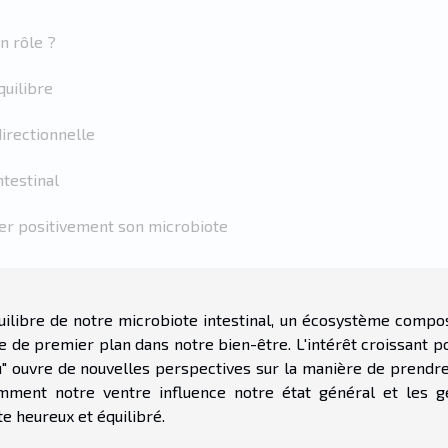
n rôle ?
quilibre
directionnelle
ntestinal
cer positivement son microbiote
quilibre de notre microbiote intestinal, un écosystème compo
e de premier plan dans notre bien-être. L'intérêt croissant p
" ouvre de nouvelles perspectives sur la manière de prendre
ment notre ventre influence notre état général et les g
e heureux et équilibré.