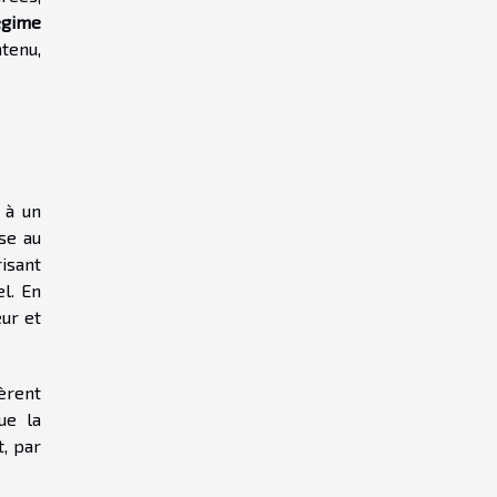
égime
tenu,
 à un
nse au
risant
l. En
ur et
èrent
ue la
t, par