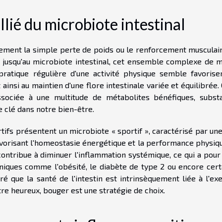
llié du microbiote intestinal
gement la simple perte de poids ou le renforcement musculair
nt jusqu'au microbiote intestinal, cet ensemble complexe de m
pratique régulière d'une activité physique semble favorise
ainsi au maintien d'une flore intestinale variée et équilibrée.
sociée à une multitude de métabolites bénéfiques, subst
e clé dans notre bien-être.
ifs présentent un microbiote « sportif », caractérisé par une
vorisant l'homeostasie énergétique et la performance physiqu
contribue à diminuer l'inflammation systémique, ce qui a pour
niques comme l'obésité, le diabète de type 2 ou encore cert
éré que la santé de l'intestin est intrinsèquement liée à l'ex
tre heureux, bouger est une stratégie de choix.