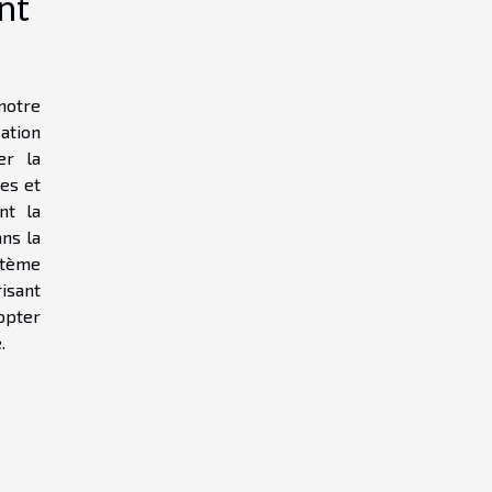
nt
notre
ation
er la
es et
nt la
ns la
stème
risant
opter
.