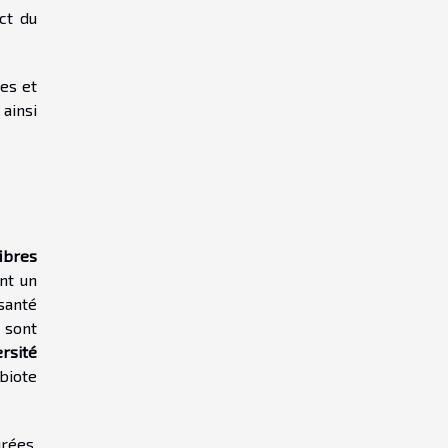
ct du
ues et
 ainsi
fibres
nt un
santé
, sont
ersité
biote
rées,