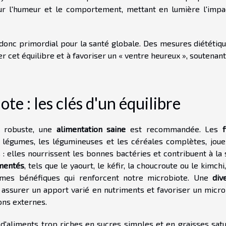
r sur l'humeur et le comportement, mettant en lumière l'impa
t donc primordial pour la santé globale. Des mesures diététiq
cet équilibre et à favoriser un « ventre heureux », soutenant
te : les clés d'un équilibre
al robuste, une
alimentation saine
est recommandée. Les
es légumes, les légumineuses et les céréales complètes, joue
: elles nourrissent les bonnes bactéries et contribuent à la 
mentés
, tels que le yaourt, le kéfir, la choucroute ou le kimchi
ismes bénéfiques qui renforcent notre microbiote. Une
div
assurer un apport varié en nutriments et favoriser un micro
ons externes.
 d'aliments trop riches en sucres simples et en graisses satu