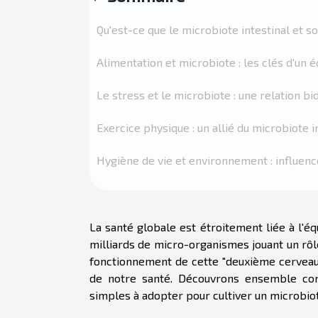
Qu'est-ce que le microbiote intestinal et so
Alimentation et microbiote : les clés d'un é
Le stress et le microbiote : une relation bi
Exercice physique : un allié du microbiote i
Hygiène de vie et environnement : influen
La santé globale est étroitement liée à l'é
milliards de micro-organismes jouant un rôl
fonctionnement de cette "deuxième cerveau
de notre santé. Découvrons ensemble com
simples à adopter pour cultiver un microbiot