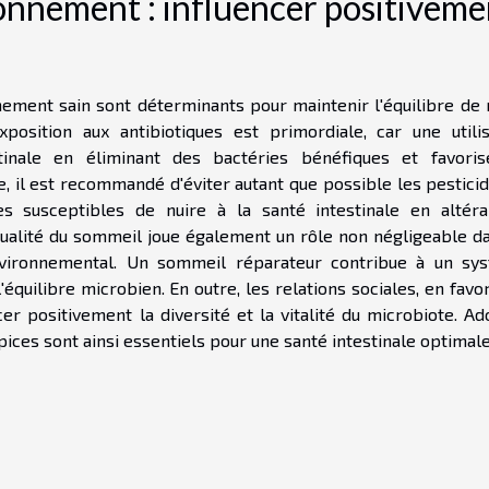
onnement : influencer positiveme
ement sain sont déterminants pour maintenir l'équilibre de 
xposition aux antibiotiques est primordiale, car une utilis
tinale en éliminant des bactéries bénéfiques et favoris
 il est recommandé d'éviter autant que possible les pesticid
es susceptibles de nuire à la santé intestinale en altéra
ualité du sommeil joue également un rôle non négligeable da
vironnemental. Un sommeil réparateur contribue à un sy
équilibre microbien. En outre, les relations sociales, en favo
er positivement la diversité et la vitalité du microbiote. Ad
ces sont ainsi essentiels pour une santé intestinale optimale