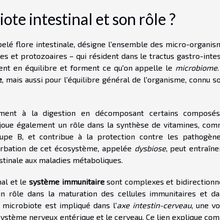
ote intestinal et son rôle ?
lé flore intestinale, désigne l'ensemble des micro-organis
s et protozoaires – qui résident dans le tractus gastro-intes
ent en équilibre et forment ce qu'on appelle le
microbiome
e
, mais aussi pour l'équilibre général de l'organisme, connu s
ivement à la digestion en décomposant certains composé
l joue également un rôle dans la synthèse de vitamines, com
oupe B, et contribue à la protection contre les pathogèn
turbation de cet écosystème, appelée
dysbiose
, peut entraîn
estinale aux maladies métaboliques.
nal et le
système immunitaire
sont complexes et bidirectionne
n rôle dans la maturation des cellules immunitaires et da
 microbiote est impliqué dans l'
axe intestin-cerveau
, une v
 système nerveux entérique et le cerveau. Ce lien explique co