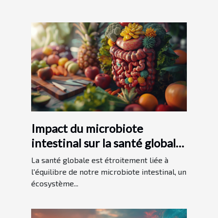
Impact du microbiote
intestinal sur la santé globale
Conseils pour un ventre
La santé globale est étroitement liée à
heureux
l'équilibre de notre microbiote intestinal, un
écosystème...